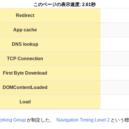
このページの表示速度: 2.61秒
Redirect
App cache
DNS lookup
TCP Connection
First Byte Download
DOMContentLoaded
Load
rking Group
が制定した、
Navigation Timing Level 2
という