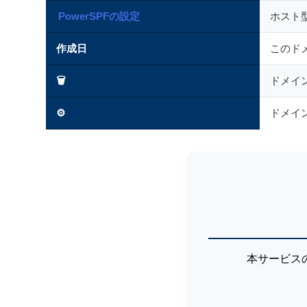
PowerSPFの設定
ホスト型
作成日
このド
🗑
ドメイ
⚙
ドメイ
本サービス