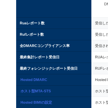
D
Ruaレポート数
受信し
Rufレポート数
受信し
全DMARCコンプライアンス率
受信さ
最終集計レポート受信日
RUA
最終フォレンジックレポート受信日
RUF
Hosted DMARC
Host
ホスト型MTA-STS
ホスト型
Hosted BIMIの設定
ホスト型