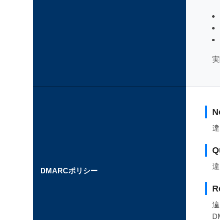
実
N
違
Q
違
DMARCポリシー
R
違
D