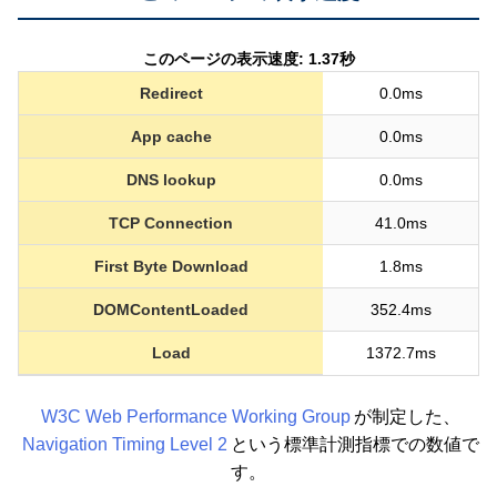
このページの表示速度: 1.37秒
Redirect
0.0ms
App cache
0.0ms
DNS lookup
0.0ms
TCP Connection
41.0ms
First Byte Download
1.8ms
DOMContentLoaded
352.4ms
Load
1372.7ms
W3C Web Performance Working Group
が制定した、
Navigation Timing Level 2
という標準計測指標での数値で
す。