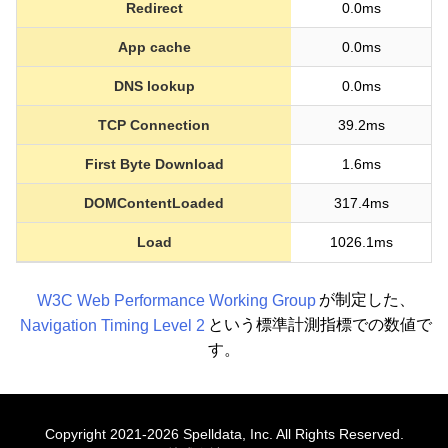
Redirect
0.0ms
App cache
0.0ms
DNS lookup
0.0ms
TCP Connection
39.2ms
First Byte Download
1.6ms
DOMContentLoaded
317.4ms
Load
1026.1ms
W3C Web Performance Working Group
が制定した、
Navigation Timing Level 2
という標準計測指標での数値で
す。
Copyright 2021-2026 Spelldata, Inc. All Rights Reserved.