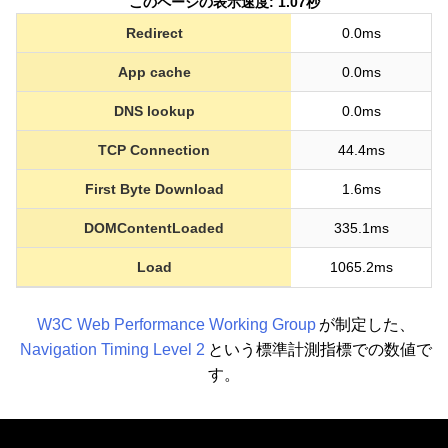
このページの表示速度: 1.07秒
Redirect
0.0ms
App cache
0.0ms
DNS lookup
0.0ms
TCP Connection
44.4ms
First Byte Download
1.6ms
DOMContentLoaded
335.1ms
Load
1065.2ms
W3C Web Performance Working Group
が制定した、
Navigation Timing Level 2
という標準計測指標での数値で
す。